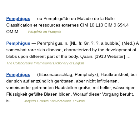
Pemphigus
— ou Pemphigoïde ou Maladie de la Bulle
Classification et ressources externes CIM 10 L10 CIM 9 694.4
OMIM …
Wikipédia en Français
Pemphigus
— Pem*phi gus, n. [Nl., fr. Gr. ?, ?, a bubble.] (Med.) A
somewhat rare skin disease, characterized by the development of
blebs upon different part of the body. Quain. [1913 Webster] …
The Collaborative International Dictionary of English
Pemphĭgus
— (Blasenausschlag, Pompholyx), Hautkrankheit, bei
der sich auf entzündlich geröteten, aber nicht infiltrierten,
voneinander getrennten Hautstellen große, mit heller, wässeriger
Flüssigkeit gefüllte Blasen bilden. Worauf dieser Vorgang beruht,
ist… …
Meyers Großes Konversations-Lexikon