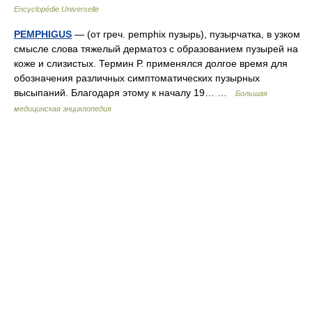
Encyclopédie Universelle
PEMPHIGUS
— (от греч. pemphix пузырь), пузырчатка, в узком
смысле слова тяжелый дерматоз с образованием пузырей на
коже и слизистых. Термин Р. применялся долгое время для
обозначения различных симптоматических пузырных
высыпаний. Благодаря этому к началу 19… …
Большая
медицинская энциклопедия