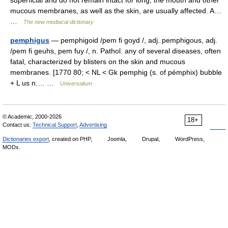
superficial and do not remain intact for long; the mouth and other
mucous membranes, as well as the skin, are usually affected. A…
…
The new mediacal dictionary
pemphigus
— pemphigoid /pem fi goyd /, adj. pemphigous, adj.
/pem fi geuhs, pem fuy /, n. Pathol. any of several diseases, often
fatal, characterized by blisters on the skin and mucous
membranes. [1770 80; < NL < Gk pemphig (s. of pémphix) bubble
+ L us n.… …
Universalium
© Academic, 2000-2026
18+
Contact us:
Technical Support
,
Advertising
Dictionaries export
, created on PHP,
Joomla,
Drupal,
WordPress,
MODx.