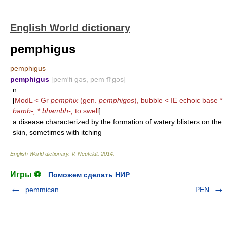
English World dictionary
pemphigus
pemphigus
pemphigus
[pem′fi gəs, pem fī′gəs]
n.
[
ModL < Gr
pemphix
(gen.
pemphigos
), bubble < IE echoic base *
bamb-,
*
bhambh-,
to swell
]
a disease characterized by the formation of watery blisters on the
skin, sometimes with itching
English World dictionary
.
V. Neufeldt
.
2014
.
Игры ⚽
Поможем сделать НИР
pemmican
PEN