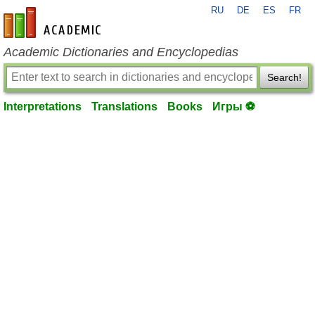
RU
DE
ES
FR
en-academic.com
Academic Dictionaries and Encyclopedias
Search!
Interpretations
Translations
Books
Игры ⚽