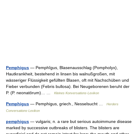
Pemphigus
— Pemphĭgus, Blasenausschlag (Pompholyx),
Hautkrankheit, bestehend in linsen bis walnußgroßen, mit
wässeriger Flüssigkeit gefüllten Blasen, oft mit Nachschüben und
Fieber verbunden (Febris bullosa). Bei Neugeborenen beruht der
P. (P. neonatōrum)… …
Kleines Konversations-Lexikon
Pemphigus
— Pemphigus, griech., Nesselsucht …
Herders
Conversations-Lexikon
pemphigus
— vulgaris; n. a rare but serious autoimmune disease
marked by successive outbreaks of blisters. The blisters are